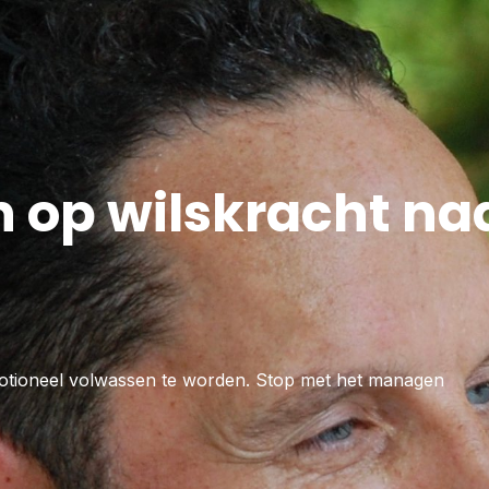
 op wilskracht na
tioneel volwassen te worden. Stop met het managen